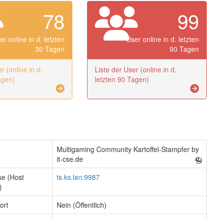
78
99
er online in d. letzten
User online in d. letzten
30 Tagen
90 Tagen
r (online in d.
Liste der User (online in d.
agen)
letzten 90 Tagen)
Multigaming Community Kartoffel-Stampfer by
it-cse.de
se (Host
ts.ks.lan:9987
)
ort
Nein (Öffentlich)