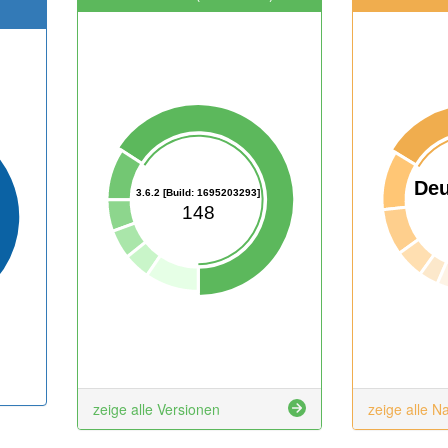
Deu
3.6.2 [Build: 1695203293]
148
zeige alle Versionen
zeige alle N