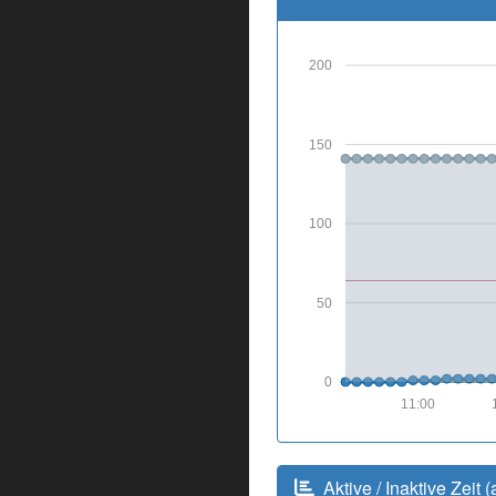
200
150
100
50
0
11:00
Aktive / Inaktive Zeit (