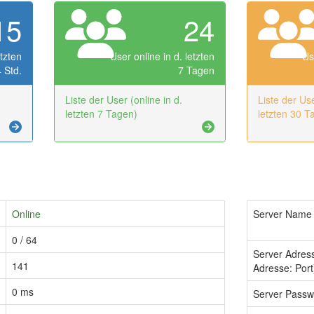
15
24
etzten
User online in d. letzten
Us
 Std.
7 Tagen
Liste der User (online in d.
Liste der Use
letzten 7 Tagen)
letzten 30 T
Online
Server Name
0 / 64
Server Adres
141
Adresse: Port
0 ms
Server Passw