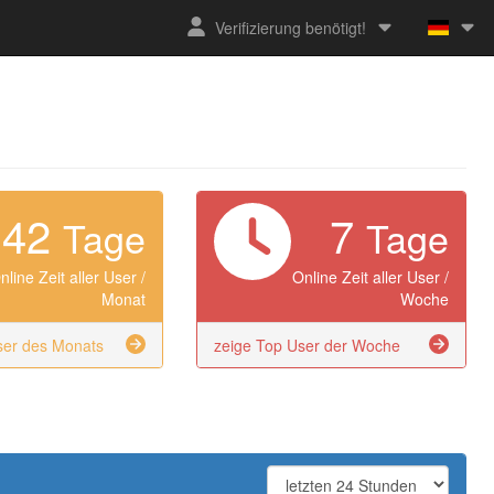
Verifizierung benötigt!
42
7
Tage
Tage
nline Zeit aller User /
Online Zeit aller User /
Monat
Woche
ser des Monats
zeige Top User der Woche