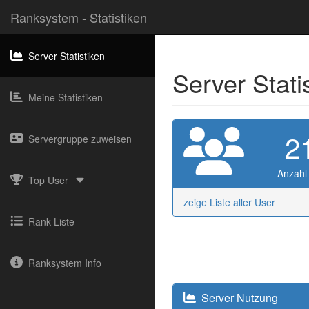
Ranksystem - Statistiken
Server Statistiken
Server Stati
Meine Statistiken
2
Servergruppe zuweisen
Anzahl
Top User
zeige Liste aller User
Rank-Liste
Ranksystem Info
Server Nutzung