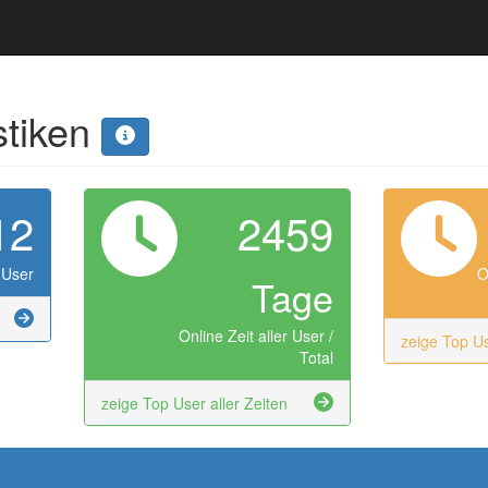
stiken
12
2459
 User
O
Tage
Online Zeit aller User /
zeige Top U
Total
zeige Top User aller Zeiten