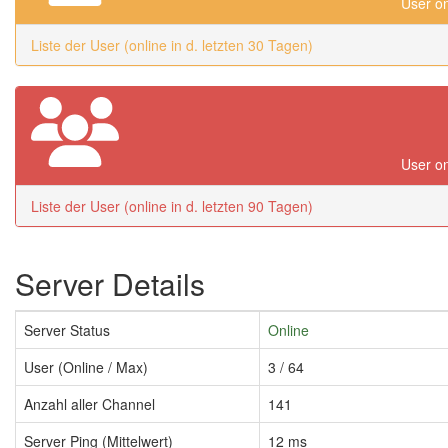
User on
Liste der User (online in d. letzten 30 Tagen)
User on
Liste der User (online in d. letzten 90 Tagen)
Server Details
Server Status
Online
User (Online / Max)
3 / 64
Anzahl aller Channel
141
Server Ping (Mittelwert)
12 ms