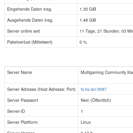
Eingehende Daten insg.
1.35 GiB
Ausgehende Daten insg.
1.48 GiB
Server online seit
11
Tage,
21
Stunden,
03
Mi
Paketverlust (Mittelwert)
0 %
Server Name
Multigaming Community Kart
Server Adresse (Host Adresse: Port)
ts.ks.lan:9987
Server Passwort
Nein (Öffentlich)
Server-ID
1
Server Plattform
Linux