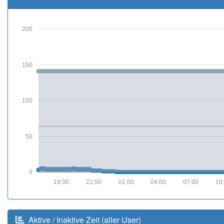
200
150
100
50
0
19:00
22:00
01:00
04:00
07:00
10
Aktive / Inaktive Zeit (aller User)