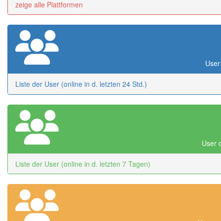
zeige alle Plattformen
User 
Liste der User (online in d. letzten 24 Std.)
User o
Liste der User (online in d. letzten 7 Tagen)