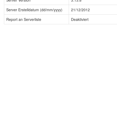
Server Version
3.13.8
Server Erstelldatum (dd/mm/yyyy)
21/12/2012
Report an Serverliste
Deaktiviert
Impressum
Datenschutzerklärung