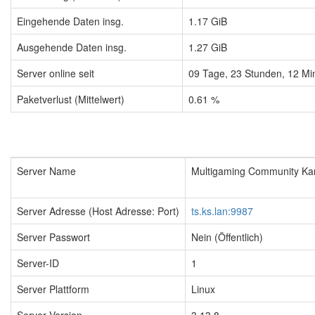
Eingehende Daten insg.
1.17 GiB
Ausgehende Daten insg.
1.27 GiB
Server online seit
09
Tage,
23
Stunden,
12
Mi
Paketverlust (Mittelwert)
0.61 %
Server Name
Multigaming Community Kart
Server Adresse (Host Adresse: Port)
ts.ks.lan:9987
Server Passwort
Nein (Öffentlich)
Server-ID
1
Server Plattform
Linux