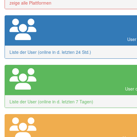
zeige alle Plattformen
User 
Liste der User (online in d. letzten 24 Std.)
User o
Liste der User (online in d. letzten 7 Tagen)