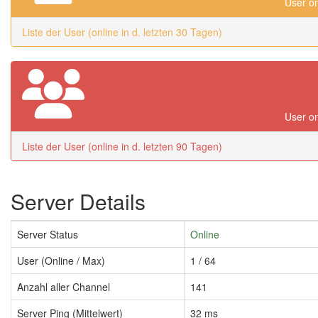
User on
Liste der User (online in d. letzten 30 Tagen)
User on
Liste der User (online in d. letzten 90 Tagen)
Server Details
Server Status
Online
User (Online / Max)
1 / 64
Anzahl aller Channel
141
Server Ping (Mittelwert)
32 ms