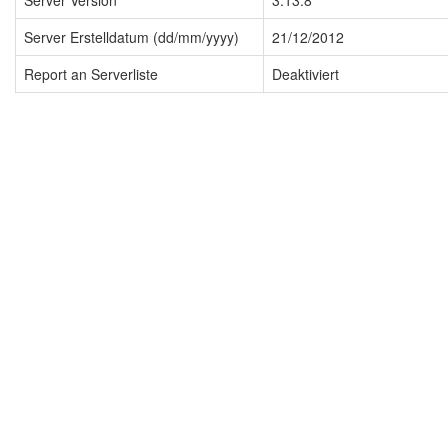
Server Version
3.13.8
Server Erstelldatum (dd/mm/yyyy)
21/12/2012
Report an Serverliste
Deaktiviert
Impressum
Datenschutzerklärung