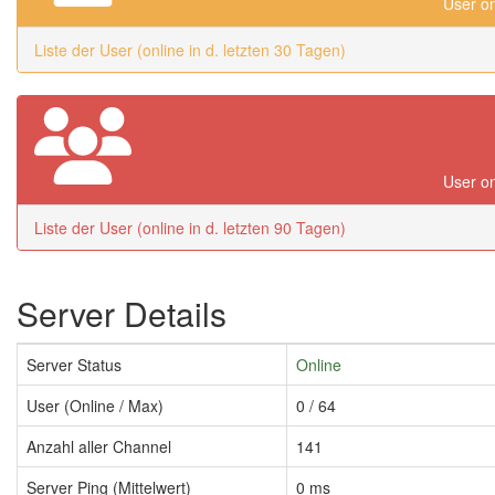
User on
Liste der User (online in d. letzten 30 Tagen)
User on
Liste der User (online in d. letzten 90 Tagen)
Server Details
Server Status
Online
User (Online / Max)
0 / 64
Anzahl aller Channel
141
Server Ping (Mittelwert)
0 ms