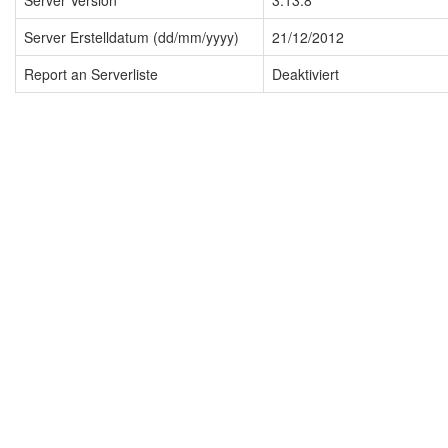
Server Version
3.13.8
Server Erstelldatum (dd/mm/yyyy)
21/12/2012
Report an Serverliste
Deaktiviert
Impressum
Datenschutzerklärung