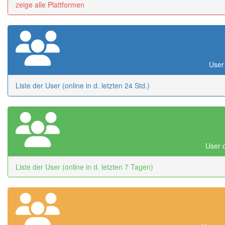
zeige alle Plattformen
User 
Liste der User (online in d. letzten 24 Std.)
User o
Liste der User (online in d. letzten 7 Tagen)