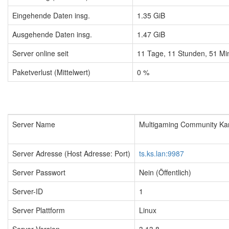
Eingehende Daten insg.
1.35 GiB
Ausgehende Daten insg.
1.47 GiB
Server online seit
11
Tage,
11
Stunden,
51
Mi
Paketverlust (Mittelwert)
0 %
Server Name
Multigaming Community Kart
Server Adresse (Host Adresse: Port)
ts.ks.lan:9987
Server Passwort
Nein (Öffentlich)
Server-ID
1
Server Plattform
Linux