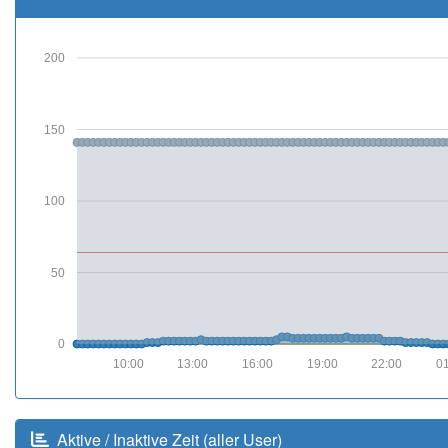
200
150
100
50
0
10:00
13:00
16:00
19:00
22:00
0
Aktive / Inaktive Zeit (aller User)