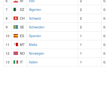
6
IR
Iran
2
0
7
DZ
Algerien
2
0
8
CH
Schweiz
2
0
9
SE
Schweden
2
0
10
ES
Spanien
1
0
11
MT
Malta
1
0
12
NO
Norwegen
1
0
13
IT
Italien
1
0
Impressum
Datenschutzerklärung