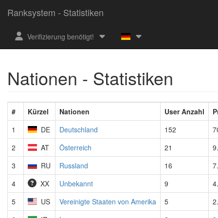
Ranksystem - Statistiken
Verifizierung benötigt!
Nationen - Statistiken
#
Kürzel
Nationen
User Anzahl
P
1
DE
Deutschland
152
7
2
AT
Österreich
21
9
3
RU
Russland
16
7
4
Unbekannt
9
4
XX
5
US
Vereinigte Staaten von Amerika
5
2