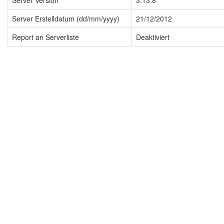
Server Version
3.13.8
Server Erstelldatum (dd/mm/yyyy)
21/12/2012
Report an Serverliste
Deaktiviert
Impressum
Datenschutzerklärung