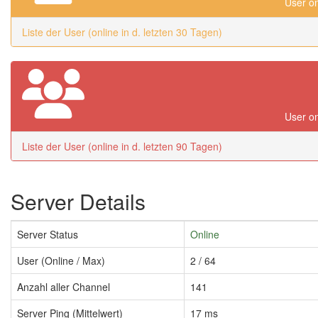
User on
Liste der User (online in d. letzten 30 Tagen)
User on
Liste der User (online in d. letzten 90 Tagen)
Server Details
Server Status
Online
User (Online / Max)
2 / 64
Anzahl aller Channel
141
Server Ping (Mittelwert)
17 ms