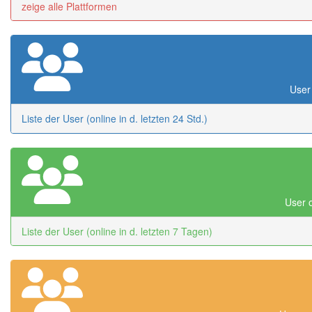
zeige alle Plattformen
User 
Liste der User (online in d. letzten 24 Std.)
User o
Liste der User (online in d. letzten 7 Tagen)